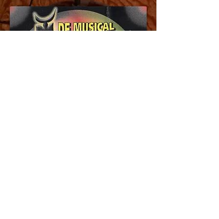
©
2003 - 2027
Musicalvereniging
SterAllures Woerden