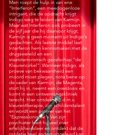
Men roept de hulp in van ene
"Interferon", een meedogenloze
intrigant, die de opdracht krijgt
Indigo weg te leiden van Karmijn.
Maar wat Interferon ook probeert in
de vijf jaar die hij daarvoor krijgt,
Karmijn is geen moment uit Indigo's
gedachten. Als laatste middel laat
Interferon hem kennismaken met de
drugswereld en een
staatsterroristisch gezelschap "de
Kleurencirkel". Wanneer Indigo, als
proeve van bekwaamheid een
moord moet plegen, nota bene op
de vader van Karmijn, de Magenta,
stort hij in, neemt een overdosis en
komt in een ontwenningskliniek
terecht. Hier ontdekt hij, d.m.v.
kleurentherapie, zijn schilderstalent
en wordt een pionier van het
"Expressionisme". Van zijn
psychiater leert hij veel over
erfelijkheidsleer en ontdekt dat de
profetie heel anders uitgelegd kan