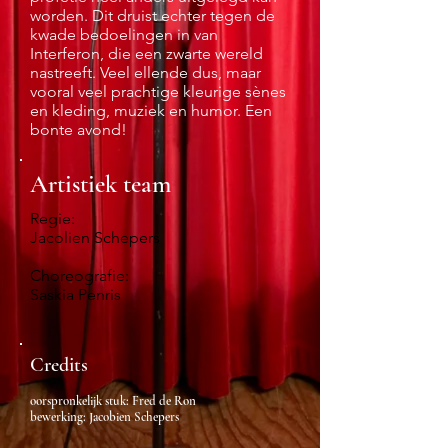
worden. Dit druist echter tegen de
kwade bedoelingen in van
Interferon, die een zwarte wereld
nastreeft. Veel ellende dus, maar
vooral veel prachtige kleurige sènes
en kleding, muziek en humor. Een
bonte avond!
Artistiek team
Regie:
Jacolien Schepers
Choreografie:
Saskia Penris
Credits
oorspronkelijk stuk: Fred de Ron
bewerking: Jacobien Schepers