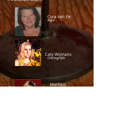
Cora van Ee
Regie
Caty Wijmans
Choreografie
Marlous
Tolhuisen
Zangcoach
Ondersteuning