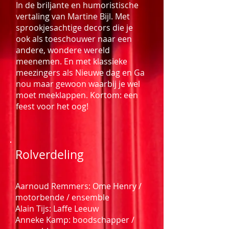
In de briljante en humoristische
vertaling van Martine Bijl. Met
sprookjesachtige decors die je
ook als toeschouwer naar een
andere, wondere wereld
meenemen. En met klassieke
meezingers als Nieuwe dag en Ga
nou maar gewoon waarbij je wel
moet meeklappen. Kortom: een
feest voor het oog!
Rolverdeling
Aarnoud Remmers: Ome Henry /
motorbende / ensemble
Alain Tijs: Laffe Leeuw
Anneke Kamp: boodschapper /