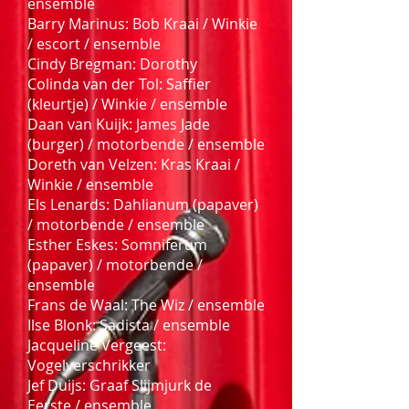
ensemble
Barry Marinus: Bob Kraai / Winkie
/ escort / ensemble
Cindy Bregman: Dorothy
Colinda van der Tol: Saffier
(kleurtje) / Winkie / ensemble
Daan van Kuijk: James Jade
(burger) / motorbende / ensemble
Doreth van Velzen: Kras Kraai /
Winkie / ensemble
Els Lenards: Dahlianum (papaver)
/ motorbende / ensemble
Esther Eskes: Somniferum
(papaver) / motorbende /
ensemble
Frans de Waal: The Wiz / ensemble
Ilse Blonk: Sadista / ensemble
Jacqueline Vergeest:
Vogelverschrikker
Jef Duijs: Graaf Slijmjurk de
Eerste / ensemble