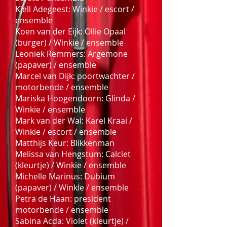
Kjell Adegeest: Winkie / escort /
ensemble
Koen van der Eijk: Ollie Opaal
(burger) / Winkie / ensemble
Leoniek Remmers: Argemone
(papaver) / ensemble
Marcel van Dijk: poortwachter /
motorbende / ensemble
Mariska Hoogendoorn: Glinda /
Winkie / ensemble
Mark van der Wal: Karel Kraai /
Winkie / escort / ensemble
Matthijs Keur: Blikkenman
Melissa van Hengstum: Calciet
(kleurtje) / Winkie / ensemble
Michelle Marinus: Dubium
(papaver) / Winkie / ensemble
Petra de Haan: president
motorbende / ensemble
Sabina Acda: Violet (kleurtje) /