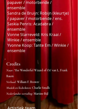
papaver / motorbende /
ensemble
Sandra de Bruijn: Robijn (kleurtje)
/ papaver / motorbende / ens.
Saskia Penris: Acadabra /
ensemble
Vonne Starreveld: Kris Kraai /
Winkie / ensemble
Yvonne Koop: Tante Em / Winkie /
ensemble
Credits
Naar: '
The Wonderful Wizard of Oz' van L. Frank
Baum
Verhaal:
William F. Brown
Muziek en liedteksten:
Charlie Smalls
Nederlandse vertaling:
Martine Bijl
Artistiek team